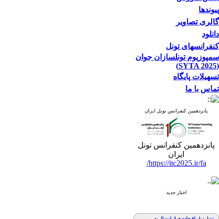
پیوندها
گالری تصاویر
دانلود
کنفرانسهای تونل
سمپوزیوم تونلسازان جوان
(SYTA 2025)
تسهیلات پایگاه
تماس با ما
پانزدهمین کنفرانس تونل ایران
پانزدهمین کنفرانس تونل
ایران
https://itc2025.ir/fa/
اخبار جدید
تونل زیارباغ جاده هراز امسال به