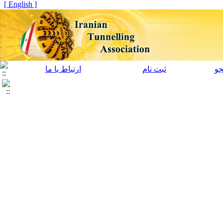
[ English ]
و
ثبت نام
ارتباط با ما