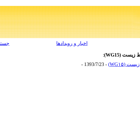
اخبار و رویدادها
جستج
ست (WG15)
:
 (WG۱۵)
- 1393/7/23 -