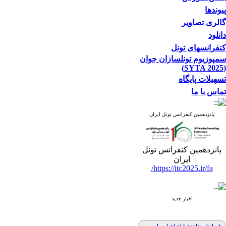
پیوندها
گالری تصاویر
دانلود
کنفرانسهای تونل
سمپوزیوم تونلسازان جوان
(SYTA 2025)
تسهیلات پایگاه
تماس با ما
پانزدهمین کنفرانس تونل ایران
پانزدهمین کنفرانس تونل
ایران
https://itc2025.ir/fa/
اخبار جدید
فرماندار رودان: عملیات اجرایی پل و