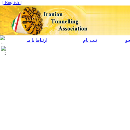
[ English ]
و
ثبت نام
ارتباط با ما