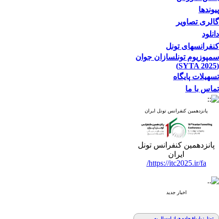
پیوندها
گالری تصاویر
دانلود
کنفرانسهای تونل
سمپوزیوم تونلسازان جوان
(SYTA 2025)
تسهیلات پایگاه
تماس با ما
پانزدهمین کنفرانس تونل ایران
پانزدهمین کنفرانس تونل
ایران
https://itc2025.ir/fa/
اخبار جدید
تونل زیارباغ جاده هراز امسال به