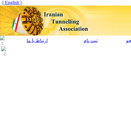
[ English ]
و
ثبت نام
ارتباط با ما