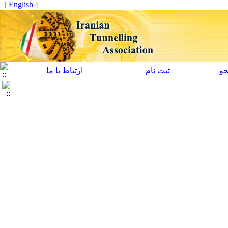
[ English ]
و
ثبت نام
ارتباط با ما