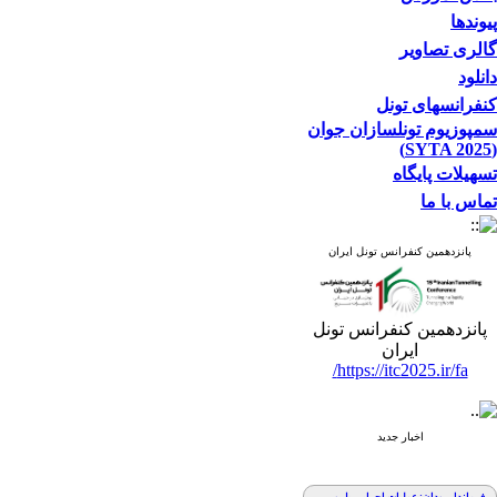
پیوندها
گالری تصاویر
دانلود
کنفرانسهای تونل
سمپوزیوم تونلسازان جوان
(SYTA 2025)
تسهیلات پایگاه
تماس با ما
پانزدهمین کنفرانس تونل ایران
پانزدهمین کنفرانس تونل
ایران
https://itc2025.ir/fa/
اخبار جدید
فرماندار رودان: عملیات اجرایی پل و