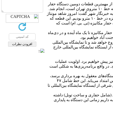
۲ آذرماه ۱۴۰۴ مونتاژ یکی از مهمترین قطعات دومین دستگاه حفار
انجام شد.
مترو در این باره به خبرنگار شهر گفت: امروز شاهد مونتاژ
یکی از قطعات مهم دومین دستگاه حفار مکانیزه در خط ۱۰ مترو بودیم. این قطعه که
فار مکانیزه (تی. بی. ام) است که
حفار مکانیزه تا یک ماه آینده و در دی‌ماه
نت آباد خواهیم بود.
 کارگاه جنت آباد شروع خواهد شد و تا نمایشگاه بین‌المللی
ی فعالیت حفاری این بخش حدود ۴ سال است و در اواخر سال ۱۴۰۸ این دستگاه از ایستگاه نمایشگاه بین‌المللی خارج
ز پیش خواهیم برد. اولویت عملیات
 در واقع برنامه‌ریزی‌ها به شکلی است
ان امر این است که طی ۵ سال آینده حدود ۲۰ کیلومتر از مسیر خط ۱۰ با تعداد ایستگاه‌های معقول به بهره برداری برسد،
خاطرنشان کرد: خط ۱۰ مترو از ایستگاه ملکی در غربی‌ترین بخش خود شروع خواهد شد و تا فلکه سوم تهرانپارس امتداد می‌یابد. این خط شامل ۴۷
اه ملکی تا نمایشگاه بین‌المللی ۲۹ و نیم کیلومتر و بخش شرقی از ایستگاه نمایشگاه بین‌المللی تا
 یک دستگاه حفار مکانیزه در حال فعالیت است که حدود ۱۷۰۰ متر پیشروی (شامل حفاری و ساخت تونل) داشته
می‌شود، دومین دستگاه حفار خط ۱۰ محسوب شده و برنامه داریم زمانی این دستگاه به پایداری