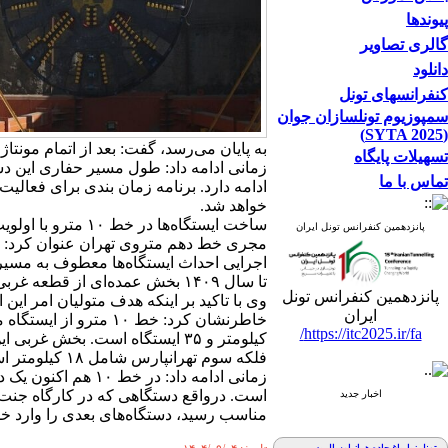
پیوندها
گالری تصاویر
دانلود
کنفرانسهای تونل
سمپوزیوم تونلسازان جوان
(SYTA 2025)
به پایان می‌رسد، گفت: بعد از اتمام مونت
تسهیلات پایگاه
تماس با ما
خواهد شد.
ساخت ایستگاه‌ها در خط ۱۰ مترو با اولویت بخش غربی پروژه
پانزدهمین کنفرانس تونل ایران
مجری خط دهم متروی تهران عنوان کرد: به
اجرایی احداث ایستگاه‌ها معطوف به مسیر 
تا سال ۱۴۰۹ بخش عمده‌ای از قطعه غربی خط ۱۰ به بهره برداری برسد.
پانزدهمین کنفرانس تونل
ایران
https://itc2025.ir/fa/
فلکه سوم تهرانپارس شامل ۱۸ کیلومتر است.
اخبار جدید
مناسب رسید، دستگاه‌های بعدی را وارد خ
تونل زیارباغ جاده هراز امسال به