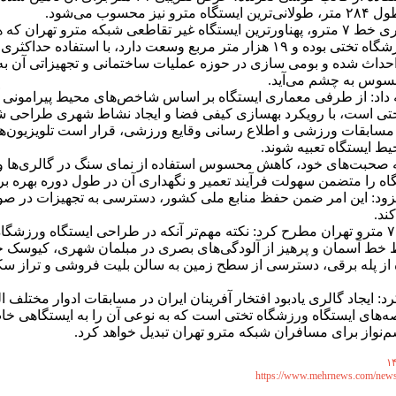
 نیز محسوب می‌شود.
به گفته مجری خط ۷ مترو، پهناورترین ایستگاه غیر تقاطعی شبکه مترو تهران که
ایستگاه ورزشگاه تختی بوده و ۱۹ هزار متر مربع وسعت دارد، با استفاده حداکث
احداث شده و بومی سازی در حوزه عملیات ساختمانی و تجهیزاتی آن ب
سوس به چشم می‌آید.
 داد: از طرفی معماری ایستگاه بر اساس شاخص‌های محیط پیرامونی آ
تی است، با رویکرد بهسازی کیفی فضا و ایجاد نشاط شهری طراحی ش
ابقات ورزشی و اطلاع رسانی وقایع ورزشی، قرار است تلویزیون‌
ط ایستگاه تعبیه شوند.
ه صحبت‌های خود، کاهش محسوس استفاده از نمای سنگ در گالری‌ها 
اه را متضمن سهولت فرآیند تعمیر و نگهداری آن در طول دوره بهره بر
زود: این امر ضمن حفظ منابع ملی کشور، دسترسی به تجهیزات در صور
ند.
مجری خط ۷ مترو تهران مطرح کرد: نکته مهم‌تر آنکه در طراحی ایستگاه ورزشگا
خط آسمان و پرهیز از آلودگی‌های بصری در مبلمان شهری، کیوسک
ه از پله برقی، دسترسی از سطح زمین به سالن بلیت فروشی و تراز سک
د: ایجاد گالری یادبود افتخار آفرینان ایران در مسابقات ادوار مختلف ال
های ایستگاه ورزشگاه تختی است که به نوعی آن را به ایستگاهی خاص
نواز برای مسافران شبکه مترو تهران تبدیل خواهد کرد.