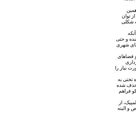
 همین
ری از توان
ه شکلی
نکه
ده و حتی
های شهری
و فضاهای
داری
ت نیاز را
ه تختی به
 حذف شده
و فراهم
مپیک، از
 و البته