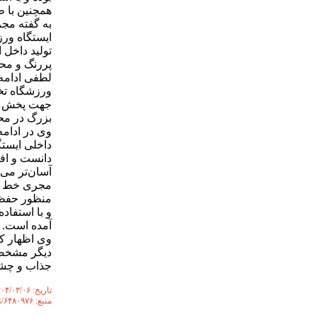
همچنین با طول ۲۸۴ متر، طولانی‌ترین ایستگاه مترو
تولید داخل 
پررنگ و مح
لطفی ادامه
ورزشگاه تخ
جهت پخش مس
بزرگ در محی
وی در ادام
داخلی ایستگ
دانست و اف
آسان‌تر می‌ک
منظور حفظ 
و با استفاد
آمده است.
وی اظهار کر
دیگر مشخصه‌
جذاب و چشم‌
تاریخ: ۱۴۰۴/۰۳/۰۶
منبع: https://www.mehrnews.com/news/۶۴۸۰۹۷۶