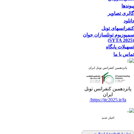
پیوندها
گالری تصاویر
دانلود
کنفرانسهای تونل
سمپوزیوم تونلسازان جوان
(SYTA 2025)
تسهیلات پایگاه
تماس با ما
پانزدهمین کنفرانس تونل ایران
پانزدهمین کنفرانس تونل
ایران
https://itc2025.ir/fa/
اخبار جدید
تونل زیارباغ جاده هراز امسال به