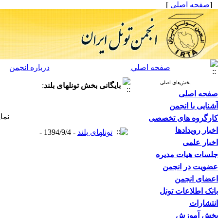
[
صفحه اصلی
]
صفحه اصلي
درباره انجمن
بخش‌های اصلی
بایگانی بخش
تونلهای بلند
:
صفحه اصلی
آشنایی با انجمن
نما
کارگروه های تخصصی
اخبار رویدادها
تونلهای بلند
- 1394/9/4 -
اخبار علمی
جلسات هیات مدیره
عضویت در انجمن
اعضای انجمن
بانک اطلاعات تونل
انتشارات
بخش آموزش