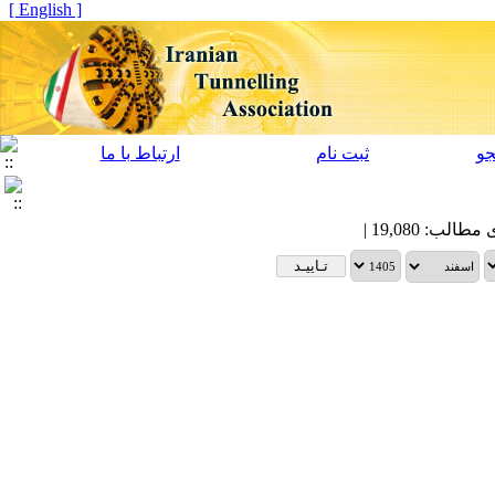
[ English ]
و
ثبت نام
ارتباط با ما