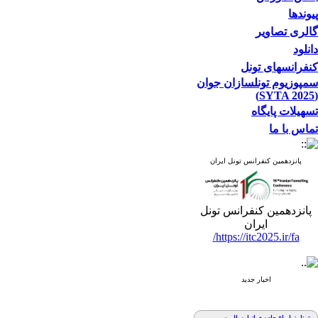
پیوندها
گالری تصاویر
دانلود
کنفرانسهای تونل
سمپوزیوم تونلسازان جوان
(SYTA 2025)
تسهیلات پایگاه
تماس با ما
پانزدهمین کنفرانس تونل ایران
پانزدهمین کنفرانس تونل
ایران
https://itc2025.ir/fa/
اخبار جدید
تونل زیارباغ جاده هراز امسال به