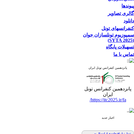
پیوندها
گالری تصاویر
دانلود
کنفرانسهای تونل
سمپوزیوم تونلسازان جوان
(SYTA 2025)
تسهیلات پایگاه
تماس با ما
پانزدهمین کنفرانس تونل ایران
پانزدهمین کنفرانس تونل
ایران
https://itc2025.ir/fa/
اخبار جدید
تونل زیارباغ جاده هراز امسال به