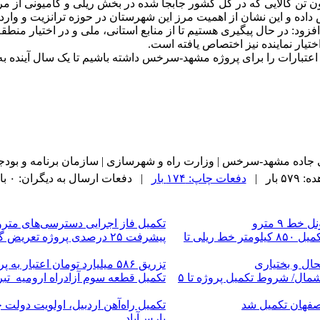
: در حال پیگیری هستیم تا از منابع استانی، ملی و در اختیار منطقه 
بارات را برای پروژه مشهد-سرخس داشته باشیم تا یک سال آینده به ب
جاده مشهد-سرخس | وزارت راه و شهرسازی | سازمان برنامه و بودجه
 بار |
دفعات چاپ: ۱۷۴ بار
| دفعات ارسال به دیگران: ۰ بار |
 ۹ مترو
تکمیل فاز اجرایی دسترسی‌های مترو
هدف‌گذاری شرکت ساخت‌وتوسعه برای تکمیل ۸۵۰ کیلومتر خط ریلی تا
پیشرفت ۲۵ درصدی پروژه تعریض گردنه پاتاق در مسیر بزرگراه کربلا
ال و بختیاری
تزریق ۵۸۶ میلیارد تومان اعتبار به پروژه های راهسازی ایلام
عقب‌ماندگی ۶.۵ همتی در آزادراه تهران - شمال/ شروط تکمیل پروژه تا ۵
تکمیل قطعه سوم آزادراه ارومیه_تبریز نیازمند ۴.۶ 
تکمیل راه‌آهن اردبیل، اولویت دولت 
پارس‌آباد