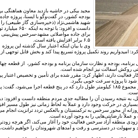
مجید بیکی در حاشیه بازدید معاون هماهنگی بر
بودجه کشور، در گفت‌وگو با ایسنا، پروژه جا
شهید هاشمی‌نژاد (ذخیره‌سازی گاز طبیعی) را
برای جاده مواصلاتی مشهد-سرخس پیش‌بینی ش
۶.۵ برابر افزایش یافته است.
رد: امیدواریم روند تکمیل پروژه تسریع پیدا کند و بخش قابل توجهی ا
حتی روکش آسفالت نیز انجام شده است.
انکار فعالیت دارند، اظهار کرد: مقرر شده برای تأمین و تخصیص اعتبار
 شود تا پروژه سرعت خوبی بگیرد.
بیکی با اعلام اینکه جاده مشهد-سرخس در مجموع ۱۸۵ کیلومتر طول دارد که در پنج قطعه ا
است.
ه به شروع پروژه از ۳۰ سال قبل، به نتیجه رسیدن آن را مطالبه جدی مردم منطقه دانست و
بسیاری در حرکت وجود دارد و عملاً به لحاظ زمانی نیز طول مسیر افزا
روزانه از محور سرخس به ترکمنستان و بالعکس تردد ترانزیت انجام می
عملاً نارضایتی‌هایی را به وجود آورده است.
ه زودی منطقه آزاد سرخس فعالیت خود را آغاز می‌کند، اگر هرچه زودتر پ
اد و سهولت در دسترسی و رفت و آمدهای شهروندان را خواهیم داشت، ا