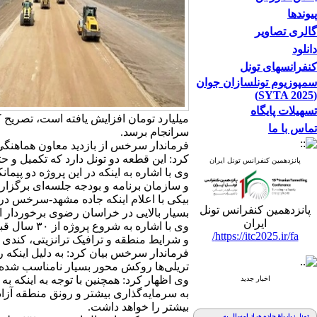
پیوندها
گالری تصاویر
دانلود
کنفرانسهای تونل
سمپوزیوم تونلسازان جوان
(SYTA 2025)
تسهیلات پایگاه
میلیارد تومان افزایش یافته است، تصریح ک
تماس با ما
سرانجام برسد.
کرد: این قطعه دو تونل دارد که تکمیل و 
پانزدهمین کنفرانس تونل ایران
وی با اشاره به اینکه در این پروژه دو پیم
و سازمان برنامه و بودجه جلسه‌ای برگزار
پانزدهمین کنفرانس تونل
بسیار بالایی در خراسان رضوی برخوردار 
ایران
وی با اشار
https://itc2025.ir/fa/
و شرایط منطقه و ترافیک ترانزیتی، کندی 
فرماندار سرخس بیان کرد: به دلیل اینکه 
تریلی‌ها روکش محور بسیار نامناسب شده و 
وی اظهار کرد: همچنین با توجه به اینکه ب
اخبار جدید
به سرمایه‌گذاری بیشتر و رونق منطقه آز
بیشتر را خواهد داشت.
تونل زیارباغ جاده هراز امسال به