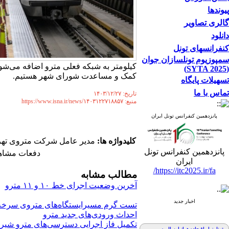
پیوندها
گالری تصاویر
دانلود
کنفرانسهای تونل
سمپوزیوم تونلسازان جوان
(SYTA 2025)
کمک و مساعدت شورای شهر هستیم.
تسهیلات پایگاه
تماس با ما
تاریخ: ۱۴۰۳/۱۲/۲۷
منبع: https://www.isna.ir/news/۱۴۰۳۱۲۲۷۱۸۸۵۷
پانزدهمین کنفرانس تونل ایران
کلیدواژه ها:
مدیر عامل شرکت متروی تهران | ساخت خطوط ۸ تا ۱۱ مترو تهران | خط ۶ مترو | تأ
پانزدهمین کنفرانس تونل
دفعات مشاهده: ۵۶۸
ایران
https://itc2025.ir/fa/
مطالب مشابه
آخرین وضعیت اجرای خط ۱۰ و ۱۱ مترو
اخبار جدید
تست گرم مسیرایستگاه‌های متروی سرخه‌حص
احداث ورودی‌های جدید مترو
تکمیل فاز اجرایی دسترسی‌های مترو شیرا
تونل زیارباغ جاده هراز امسال به