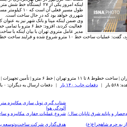
شهرری خواهد بود که در حال ساخت است.
وی ضمن اینکه مپنا و بانک شهر نیز به عنوان 
فعالیت کردند، افزود: خط ۶ مترو با تمامی خطوط ایستگاه‌ها تقاطعی دارد.
مین تجهیزات | توسعه‌ای خط ۶ مترو | خط ۸ و ‌۹ مترو |
 بار |
دفعات چاپ: ۱۴۰ بار
| دفعات ارسال به دیگران: ۰ بار |
شتاب گیری تونل سازی مکانیزه مترو 
آلودگی هوا
ار و پایانه شرق تاپایان سال/
شروع عملیات حفاری مکانیزه و ساخت تو
ز به حرم شاهچراغ(ع)